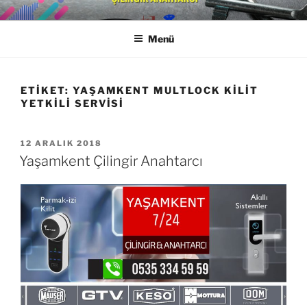
İçeriğe
YAŞAMKENT ÇILINGIR
0533 650 18 88
geç
ANAHTARCI
Menü
ETIKET:
YAŞAMKENT MULTLOCK KILIT
YETKILI SERVISI
YAYIM
12 ARALIK 2018
TARIHI
Yaşamkent Çilingir Anahtarcı