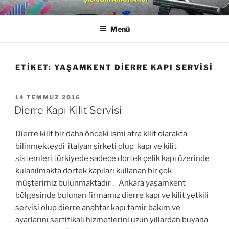
İçeriğe
YAŞAMKENT ÇILINGIR
0533 650 18 88
geç
ANAHTARCI
Menü
ETIKET:
YAŞAMKENT DIERRE KAPI SERVISI
YAYIM
14 TEMMUZ 2016
TARIHI
Dierre Kapı Kilit Servisi
Dierre kilit bir daha önceki ismi atra kilit olarakta
bilinmekteydi italyan şirketi olup kapı ve kilit
sistemleri türkiyede sadece dortek çelik kapı üzerinde
kulanılmakta dortek kapıları kullanan bir çok
müşterimiz bulunmaktadır . Ankara yaşamkent
bölgesinde bulunan firmamız dierre kapı ve kilit yetkili
servisi olup dierre anahtar kapı tamir bakım ve
ayarlarını sertifikalı hizmetlerini uzun yıllardan buyana