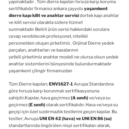
yapmaktadır . Tüm dierre kapıları hırsıza karşı koruma
sertifikalıdır firmamız ankara çayyolu
yaşamkent
dierre kapı kilit ve anahtar servisi
dortek kapı anahtar
ve kilit servisi olarakta sizlere hizmet
sunmaktadır Belirli ürün serisi hakkındaki sorulara
cevap verebilecek profesyonel, nitelikli
personelden oluşan şirketimiz . Orijinal Dierre yedek
parçaları, anahtarları ve kasalarının
yetkili şirketimiz anahtar modeli ne olursa olsun yedek
anahtar sistemlerini bünyesinde bulundurmaktadır
yaşamkent çilingir firmamızdan
Tüm Dierre kapıları;
ENV1627-1
Avrupa Standardına
göre hırsıza karşı korunmalı sertifikasyonuna
sahiptir.Kapılar, hava geçirmez
(A sınıfı)
ve/veya su
geçirmez
(E sınıfı)
olarak sertifikalıdır. Hava ve/veya su
geçişi için özel sızdırmazlık testlerini geçen kapılar. Bu
testler; Avrupa
UNI EN 42 (hava) ve UNI EN 86 (su)
standartlarında öngörülen nispi sertifikaları alarak,