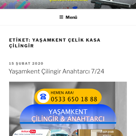
İçeriğe
YAŞAMKENT ÇILINGIR
0533 650 18 88
geç
ANAHTARCI
Menü
ETIKET:
YAŞAMKENT ÇELIK KASA
ÇILINGIR
YAYIM
15 ŞUBAT 2020
TARIHI
Yaşamkent Çilingir Anahtarcı 7/24