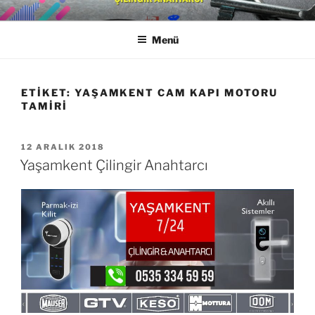
İçeriğe
YAŞAMKENT ÇILINGIR
0533 650 18 88
geç
ANAHTARCI
Menü
ETIKET:
YAŞAMKENT CAM KAPI MOTORU
TAMIRI
YAYIM
12 ARALIK 2018
TARIHI
Yaşamkent Çilingir Anahtarcı