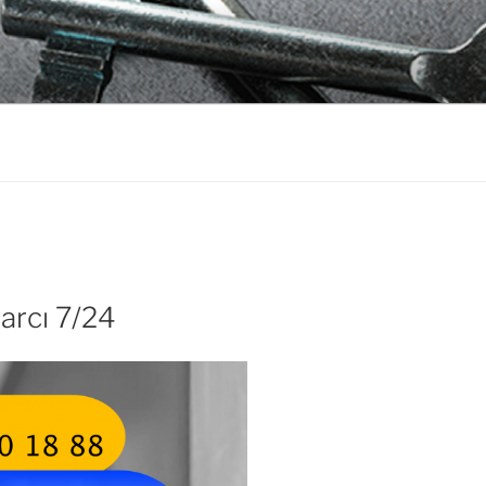
CI
arcı 7/24