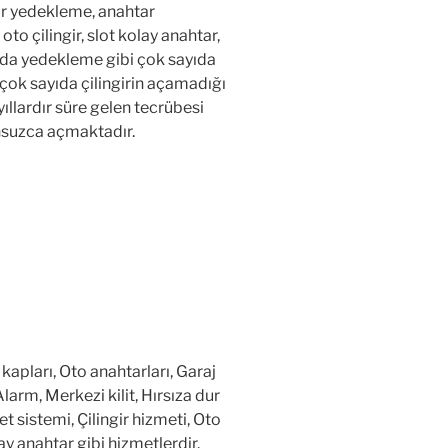
r yedekleme, anahtar
o çilingir, slot kolay anahtar,
a yedekleme gibi çok sayıda
çok sayıda çilingirin açamadığı
 yıllardır süre gelen tecrübesi
nsuzca açmaktadır.
pları, Oto anahtarları, Garaj
arm, Merkezi kilit, Hırsıza dur
t sistemi, Çilingir hizmeti, Oto
y anahtar gibi hizmetlerdir.