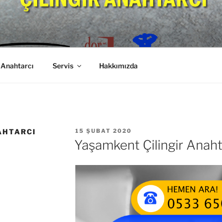
T ÇILINGIR ANAHTAR
 Anahtarcı
Servis
Hakkımızda
YAYIM
AHTARCI
15 ŞUBAT 2020
TARIHI
Yaşamkent Çilingir Anaht