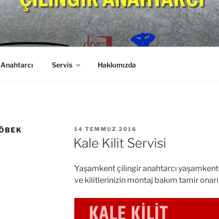
T ÇILINGIR ANAHTAR
 Anahtarcı
Servis
Hakkımızda
YAYIM
GÖBEK
14 TEMMUZ 2016
TARIHI
Kale Kilit Servisi
Yaşamkent çilingir anahtarcı yaşamkent ka
ve kilitlerinizin montaj bakım tamir onarı